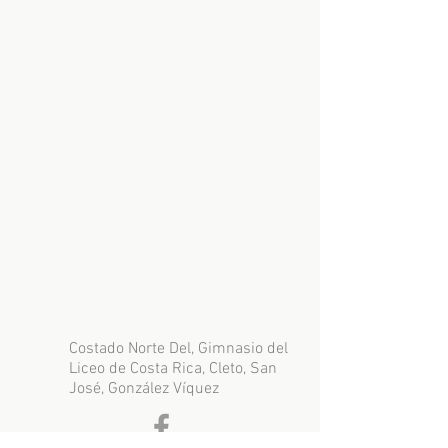
constancia salarial y colillas de pago.
Independientes:
Prima desde 10% del valor
del vehículo, demostrar ingresos (sujeto a
estudio), aplica solo para vehículos
superiores al año 2014. Puede enviar su
información al siguiente
WhatsApp
6051-
1222
.
Tenemos alianzas con las mejores entidades
financieras del mercado (bancos,
asociaciones, financieras), además
contamos con financiamiento propio, comprar
carro con crédito ahora es más fácil.
Costado Norte Del, Gimnasio del
Liceo de Costa Rica, Cleto, San
José, González Víquez