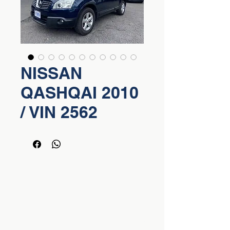
NISSAN
QASHQAI 2010
/ VIN 2562
FINANCIAMIENTO DE CARROS
USADOS EN COSTA RICA
Asalariados:
Financiamiento hasta del 100%,
1 año de continuidad laboral, salario superior
a ₡450,000, cédula, orden patronal,