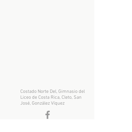
del vehículo, demostrar ingresos (sujeto a
estudio), aplica solo para vehículos
superiores al año 2014. Puede enviar su
información al siguiente
WhatsApp
6051-
1222
.
Tenemos alianzas con las mejores entidades
financieras del mercado (bancos,
asociaciones, financieras), además
contamos con financiamiento propio, comprar
carro con crédito ahora es más fácil.
Costado Norte Del, Gimnasio del
Liceo de Costa Rica, Cleto, San
José, González Víquez