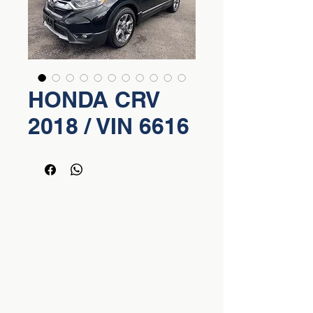
HONDA CRV
2018 / VIN 6616
FINANCIAMIENTO DE CARROS
USADOS EN COSTA RICA
Asalariados:
Financiamiento hasta del 100%,
1 año de continuidad laboral, salario superior
a ₡450,000, cédula, orden patronal,
constancia salarial y colillas de pago.
Independientes:
Prima desde 10% del valor